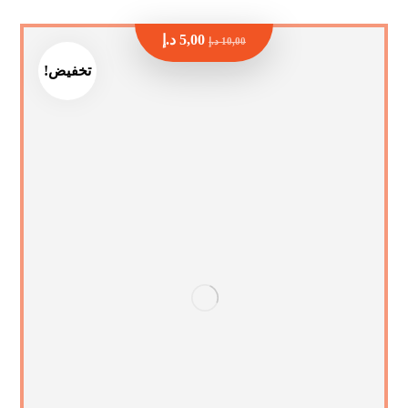
5,00
د.إ
10,00
د.إ
تخفيض!