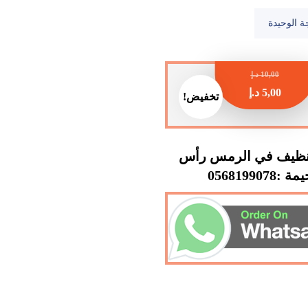
ة الوحيدة
10,00
د.إ
5,00
د.إ
تخفيض!
نظيف في الرمس رأس
 :0568199078