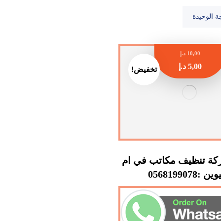
ة الوحيدة
10,00
د.إ
5,00
د.إ
تخفيض!
ة تنظيف مكاتب في ام
 :0568199078