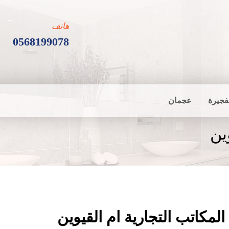
هاتف
0568199078
فجيرة
عجمان
ين
لمكاتب التجارية ام القيوين