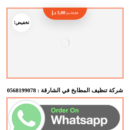
5,00
د.إ
10,00
د.إ
تخفيض!
شركة تنظيف المطابخ في الشارقة : 0568199078