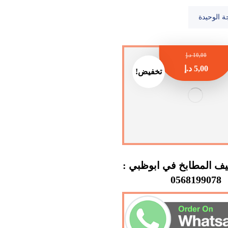
ة الوحيدة
10,00
د.إ
5,00
د.إ
تخفيض!
ف المطابخ في ابوظبي :
0568199078