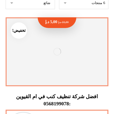
5,00
د.إ
10,00
د.إ
تخفيض!
افضل شركة تنظيف كنب في ام القيوين
:0568199078