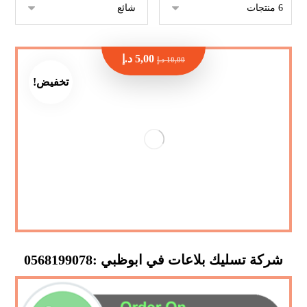
5,00
د.إ
10,00
د.إ
تخفيض!
شركة تسليك بلاعات في ابوظبي :0568199078