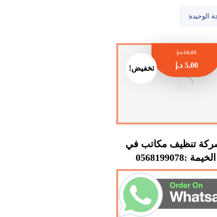
ة الوحيدة
10,00
د.إ
5,00
د.إ
تخفيض!
كة تنظيف مكاتب في
ة :0568199078