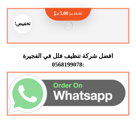
5,00
د.إ
10,00
د.إ
تخفيض!
افضل شركة تنظيف فلل في الفجيرة
:0568199078