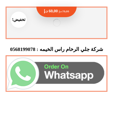
60,00
د.إ
70,00
د.إ
تخفيض!
شركة جلي الرخام راس الخيمه : 0568199078