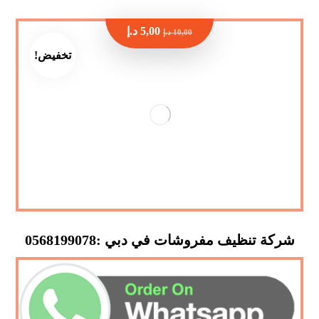
5,00
د.إ
10,00
د.إ
تخفيض!
شركة تنظيف مفروشات في دبي :0568199078