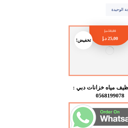
ة الوحيدة
50,00
د.إ
25,00
د.إ
تخفيض!
يف مياه خزانات دبي :
0568199078