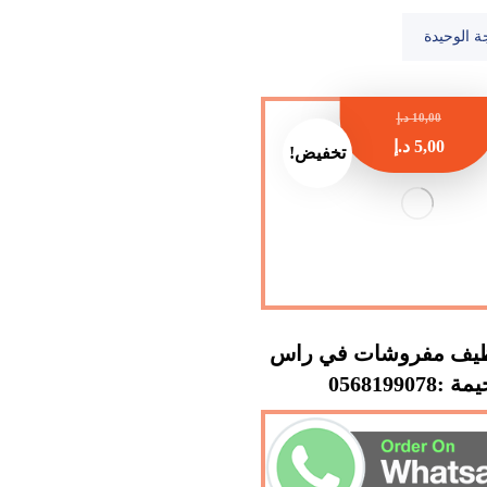
ة الوحيدة
10,00
د.إ
5,00
د.إ
تخفيض!
ظيف مفروشات في راس
 :0568199078