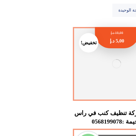
ة الوحيدة
10,00
د.إ
5,00
د.إ
تخفيض!
ة تنظيف كنب في راس
 :0568199078