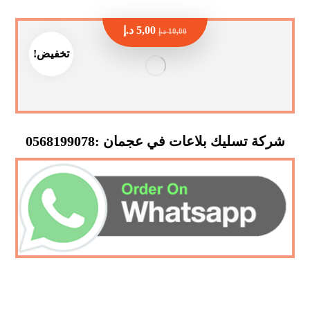
5,00
د.إ
10,00
د.إ
تخفيض!
شركة تسليك بلاعات في عجمان :0568199078