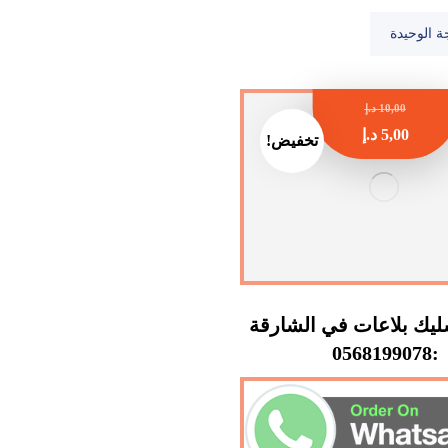
ة الوحيدة
10,00
د.إ
5,00
د.إ
تخفيض!
يك بلاعات في الشارقة
:0568199078