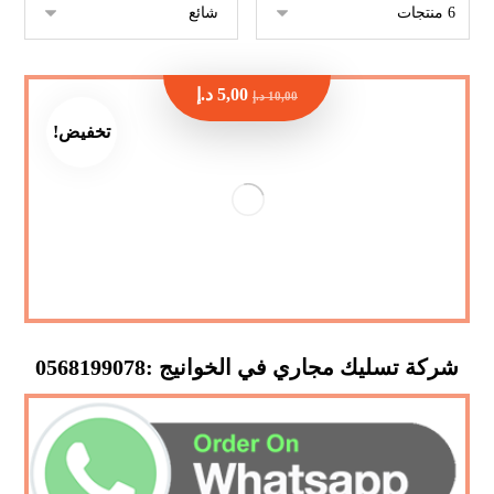
5,00
د.إ
10,00
د.إ
تخفيض!
شركة تسليك مجاري في الخوانيج :0568199078