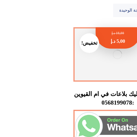
ة الوحيدة
10,00
د.إ
5,00
د.إ
تخفيض!
ك بلاعات في ام القيوين
:0568199078