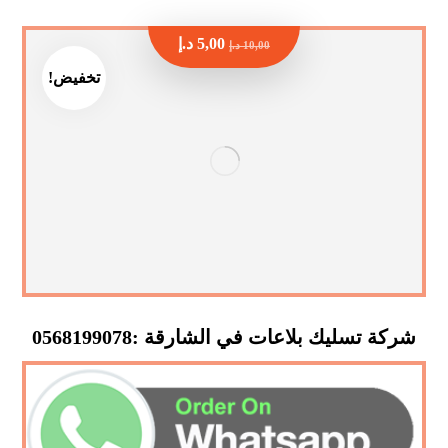
5,00
د.إ
10,00
د.إ
تخفيض!
شركة تسليك بلاعات في الشارقة :0568199078