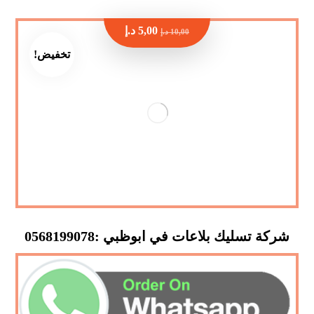
5,00
د.إ
10,00
د.إ
تخفيض!
شركة تسليك بلاعات في ابوظبي :0568199078