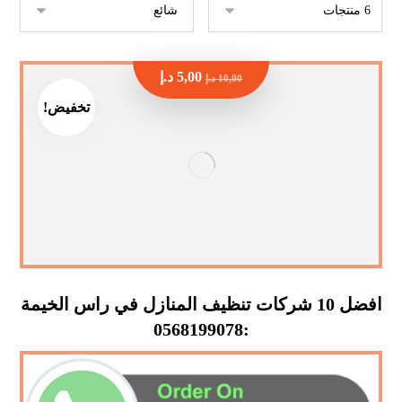
5,00
د.إ
10,00
د.إ
تخفيض!
افضل 10 شركات تنظيف المنازل في راس الخيمة
:0568199078