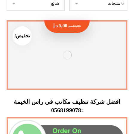
5,00
د.إ
10,00
د.إ
تخفيض!
افضل شركة تنظيف مكاتب في راس الخيمة
:0568199078