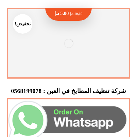
5,00
د.إ
10,00
د.إ
تخفيض!
شركة تنظيف المطابخ في العين : 0568199078