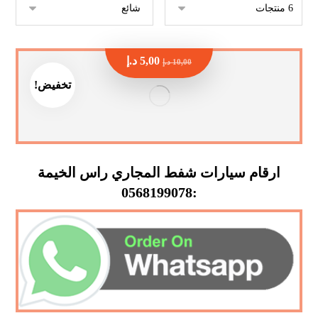
5,00
د.إ
10,00
د.إ
تخفيض!
ارقام سيارات شفط المجاري راس الخيمة
:0568199078