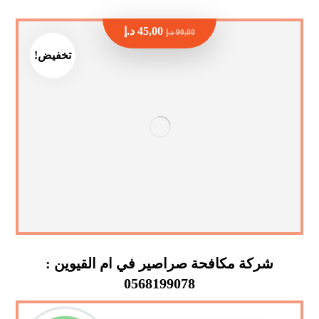
45,00
د.إ
90,00
د.إ
تخفيض!
شركة مكافحة صراصير في ام القيوين :
0568199078