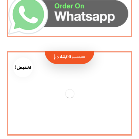
44,00
د.إ
88,00
د.إ
تخفيض!