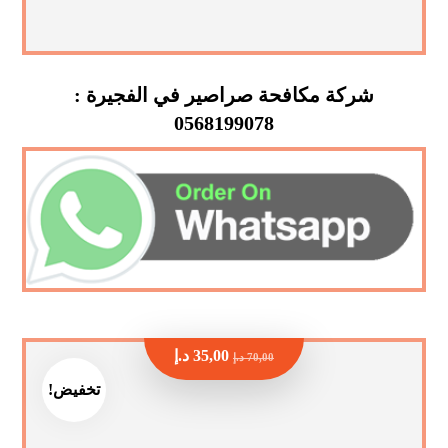
شركة مكافحة صراصير في الفجيرة :
0568199078
35,00
د.إ
70,00
د.إ
تخفيض!