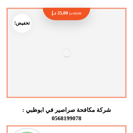
35,00
د.إ
60,00
د.إ
تخفيض!
شركة مكافحة صراصير في ابوظبي :
0568199078