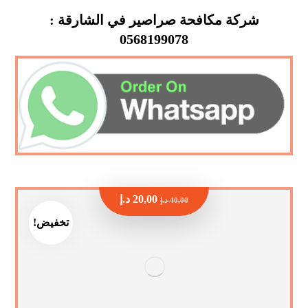
شركة مكافحة صراصير في الشارقة :
0568199078
20,00
د.إ
40,00
د.إ
تخفيض!