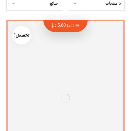
5,00
د.إ
10,00
د.إ
تخفيض!