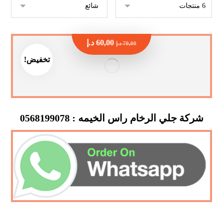
60,00
د.إ
70,00
د.إ
تخفيض!
شركة جلي الرخام راس الخيمه : 0568199078