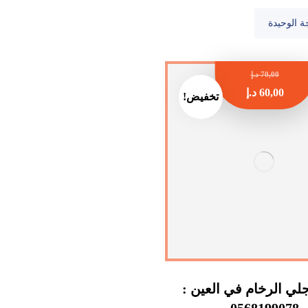
ة الوحيدة
70,00
د.إ
60,00
د.إ
تخفيض!
ي الرخام في العين :
0568199078