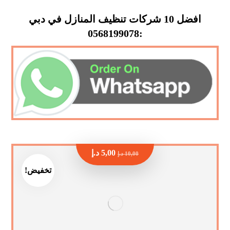
افضل 10 شركات تنظيف المنازل في دبي
:0568199078
5,00
د.إ
10,00
د.إ
تخفيض!