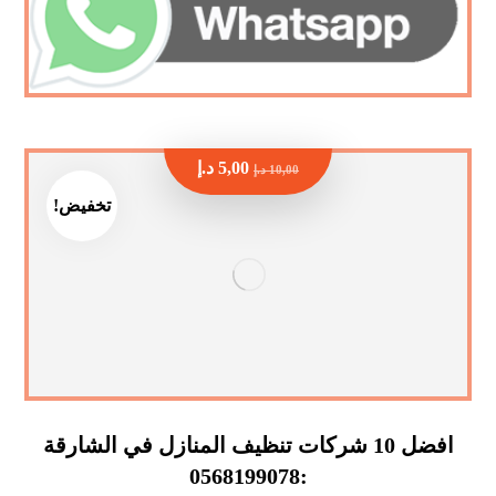
5,00
د.إ
10,00
د.إ
تخفيض!
افضل 10 شركات تنظيف المنازل في الشارقة
:0568199078