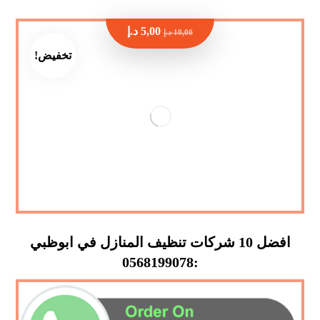
5,00
د.إ
10,00
د.إ
تخفيض!
افضل 10 شركات تنظيف المنازل في ابوظبي
:0568199078