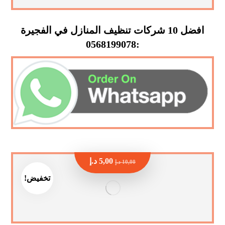
افضل 10 شركات تنظيف المنازل في الفجيرة
:0568199078
5,00
د.إ
10,00
د.إ
تخفيض!