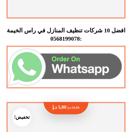
افضل 10 شركات تنظيف المنازل في راس الخيمة
:0568199078
5,00
د.إ
10,00
د.إ
تخفيض!