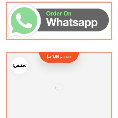
5,00
د.إ
10,00
د.إ
تخفيض!