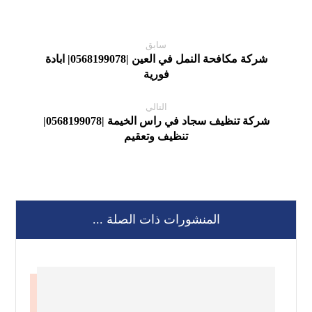
سابق
شركة مكافحة النمل في العين |0568199078| ابادة
فورية
التالي
شركة تنظيف سجاد في راس الخيمة |0568199078|
تنظيف وتعقيم
المنشورات ذات الصلة ...