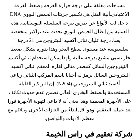
مساحات مغلقة على درجة حرارة الغرفة وضغط الغرفة
الاعتيادي.ألية القتل هي تكسير جزيئات الحمض النووي DNA
داخل لب الأبواغ عن طريق نترجة السلسلة الفوسفاتية. هذه
العملية من إبطال الحمض النووي تحدث عند تراكيز منخفضة
أيضا. درجة غليان ثنائي أكسيد النيتروجن هي 21 درجة
سلسيوسة عند مستوى سطح البحر وهذا بدوره يشكل ضغط
بخار نسبي مشبع بدرجة عالية ولهذا يمكن استخدام ثنائي أكسيد
النيتروجين السائل كمصدر مثالي لغازه المعقم. ثنائي اكسيد
النيتروجين السائل يرمز له أحيانا باسم المركب الثنائي رباعي
أكسيد ثنائي النيتروجيني (N2O4). إن التراكيز القليلة
المستخدمة والضغط البخاري العالي تضمن عدم حدوث تكاثف
على الأجهزة المعقمة وهذا يعني أنه لا داعي لتهوية الأجهزة فورا
بعد عملية التعقيم. وهو أقل ايذاءً من الغازات الأخرى ويتلائم مع
معظم الأدوات واللواصق.
شركة تعقيم في راس الخيمة