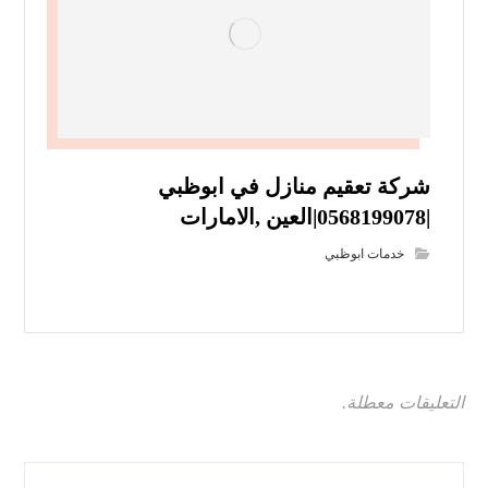
شركة تعقيم منازل في ابوظبي
|0568199078|العين ,الامارات
خدمات ابوظبي
التعليقات معطلة.