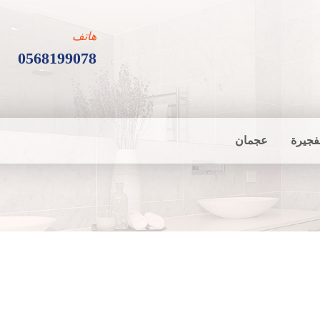
هاتف
0568199078
فجيرة
عجمان