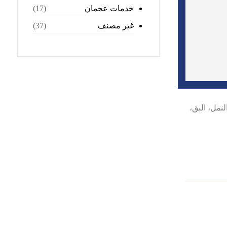
خدمات عجمان
(17)
غير مصنف
(37)
مل، البق،