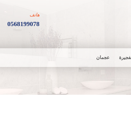
هاتف
0568199078
فجيرة
عجمان