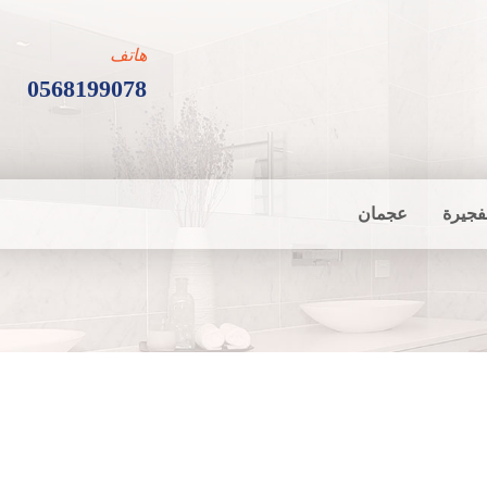
هاتف
0568199078
فجيرة
عجمان