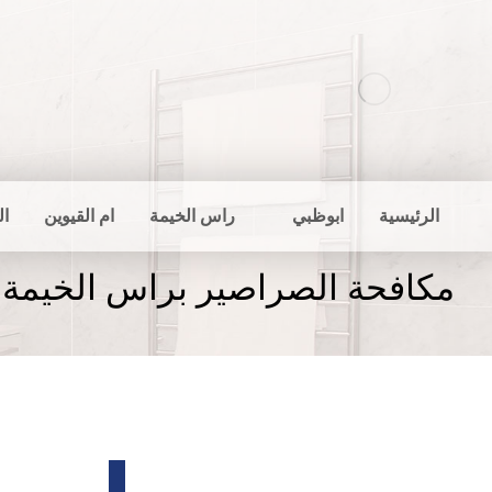
الرئيسية
ابوظبي
راس الخيمة
ام القيوين
ال
مكافحة الصراصير براس الخيمة