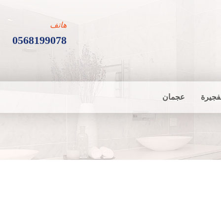
هاتف
0568199078
فجيرة
عجمان