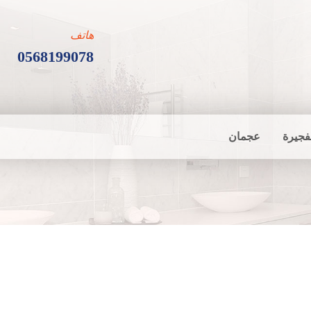
هاتف
0568199078
فجيرة
عجمان