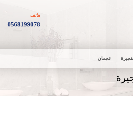
هاتف
0568199078
فجيرة
عجمان
يرة