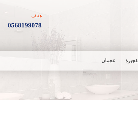
هاتف
0568199078
فجيرة
عجمان