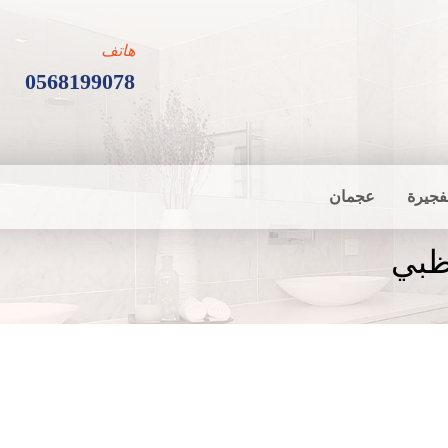
هاتف
0568199078
فجيرة
عجمان
ظبي