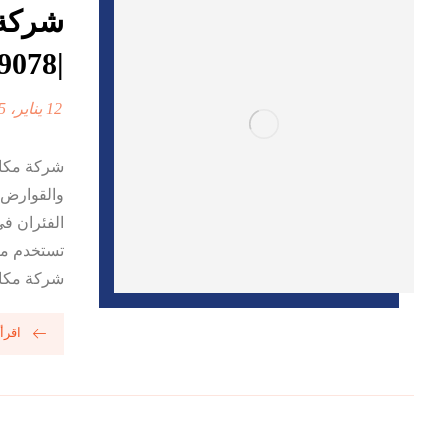
شركة 
|0568199078| ابادة فورية
12 يناير، 2025
شركة مكافح
والقوارض 
الفئران ف
تستخدم مبي
شركة مكاف
اقرأ 