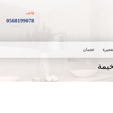
هاتف
0568199078
فجيرة
عجمان
يمة