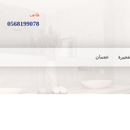
هاتف
0568199078
فجيرة
عجمان