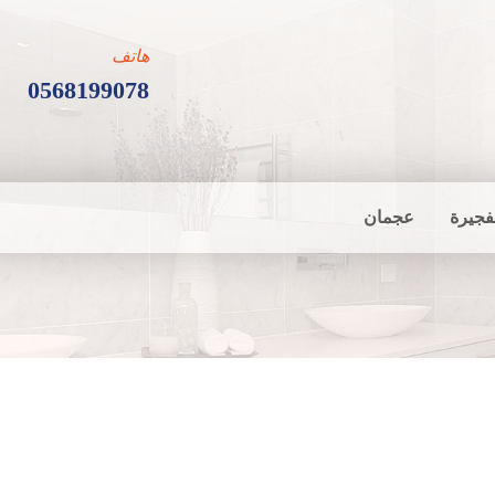
هاتف
0568199078
فجيرة
عجمان