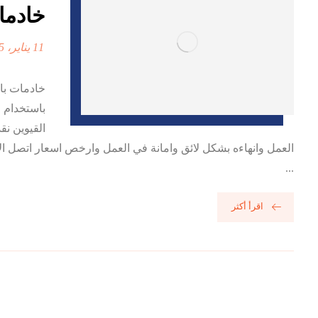
خادمات 
11 يناير، 2025
خادمات با
باستخدام ا
القيوين نق
العمل وانهاءه بشكل لائق وامانة في العمل وارخص اسعار اتصل ال
...
اقرأ أكثر