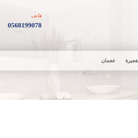
هاتف
0568199078
فجيرة
عجمان