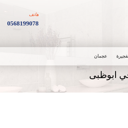
هاتف
0568199078
فجيرة
عجمان
ي ابوظبى