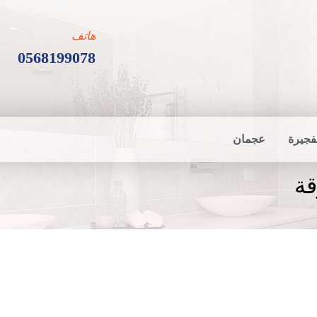
هاتف
0568199078
فجيرة
عجمان
ة