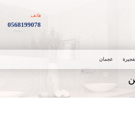
هاتف
0568199078
فجيرة
عجمان
ن