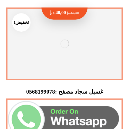
40,00
د.إ
60,00
د.إ
تخفيض!
غسيل سجاد مصفح :0568199078