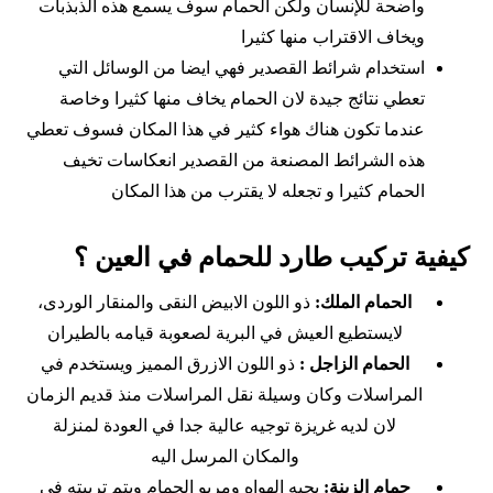
واضحة للإنسان ولكن الحمام سوف يسمع هذه الذبذبات
ويخاف الاقتراب منها كثيرا
استخدام شرائط القصدير فهي ايضا من الوسائل التي
تعطي نتائج جيدة لان الحمام يخاف منها كثيرا وخاصة
عندما تكون هناك هواء كثير في هذا المكان فسوف تعطي
هذه الشرائط المصنعة من القصدير انعكاسات تخيف
الحمام كثيرا و تجعله لا يقترب من هذا المكان
كيفية تركيب طارد للحمام في العين ؟
الحمام الملك:
ذو اللون الابيض النقى والمنقار الوردى،
لايستطيع العيش في البرية لصعوبة قيامه بالطيران
الحمام الزاجل :
ذو اللون الازرق المميز ويستخدم في
المراسلات وكان وسيلة نقل المراسلات منذ قديم الزمان
لان لديه غريزة توجيه عالية جدا في العودة لمنزلة
والمكان المرسل اليه
حمام الزينة:
يحبه الهواه ومربو الحمام ويتم تربيته في