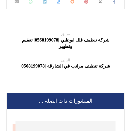
سابق
شركة تنظيف فلل ابوظبي |0568199078| تعقيم
وتطهير
التالي
شركة تنظيف مراتب في الشارقة |0568199078
المنشورات ذات الصلة ...