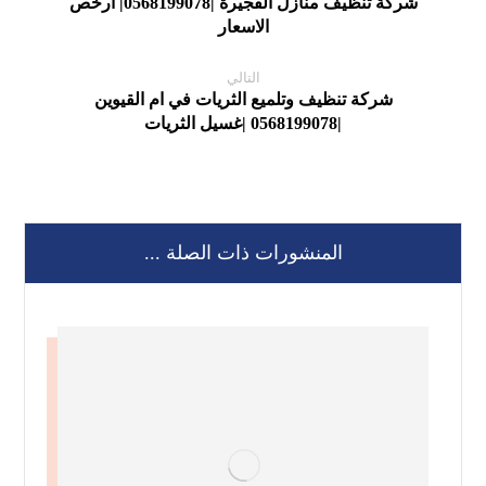
شركة تنظيف منازل الفجيرة |0568199078| ارخص
الاسعار
التالي
شركة تنظيف وتلميع الثريات في ام القيوين
|0568199078 |غسيل الثريات
المنشورات ذات الصلة ...